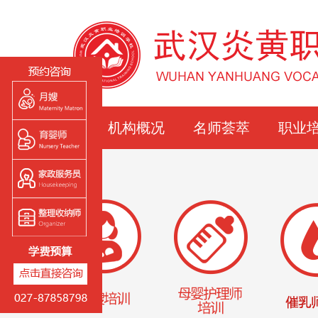
炎黄首页
机构概况
名师荟萃
职业
学校简介
月嫂培
炎黄荣誉
育婴师
教学环境
催乳师
实训现场
小儿推
早教师
营养师