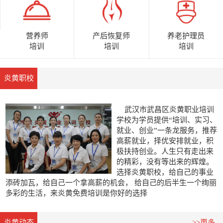
营养师
养老护理员
产后恢复师
培训
培训
培训
炎黄职校
武汉市武昌区炎黄职业培训
学校为学员提供“培训、实习、
就业、创业”一条龙服务，推荐
高薪就业，择优安排就业，积
极扶持创业。人生只有走出来
的精彩，没有等出来的辉煌。
选择炎黄职校，给自己的事业
添砖加瓦，给自己一个拿高薪的机会， 给自己的后半生一个绚丽
多彩的生活，来炎黄免费培训是你好的选择
0
1
2
炎黄动态
>>更多