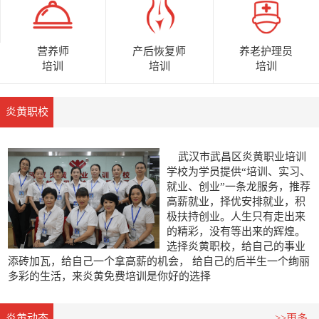
营养师
养老护理员
产后恢复师
培训
培训
培训
炎黄职校
武汉市武昌区炎黄职业培训
学校为学员提供“培训、实习、
就业、创业”一条龙服务，推荐
高薪就业，择优安排就业，积
极扶持创业。人生只有走出来
的精彩，没有等出来的辉煌。
选择炎黄职校，给自己的事业
添砖加瓦，给自己一个拿高薪的机会， 给自己的后半生一个绚丽
多彩的生活，来炎黄免费培训是你好的选择
0
1
2
炎黄动态
>>更多