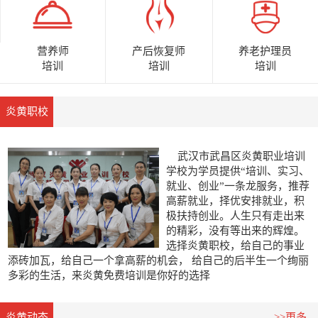
营养师
养老护理员
产后恢复师
培训
培训
培训
炎黄职校
武汉市武昌区炎黄职业培训
学校为学员提供“培训、实习、
就业、创业”一条龙服务，推荐
高薪就业，择优安排就业，积
极扶持创业。人生只有走出来
的精彩，没有等出来的辉煌。
选择炎黄职校，给自己的事业
添砖加瓦，给自己一个拿高薪的机会， 给自己的后半生一个绚丽
多彩的生活，来炎黄免费培训是你好的选择
0
1
2
炎黄动态
>>更多