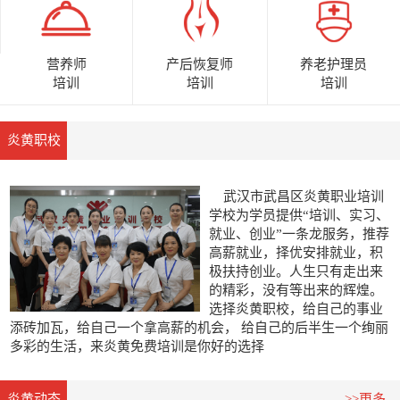
营养师
养老护理员
产后恢复师
培训
培训
培训
炎黄职校
武汉市武昌区炎黄职业培训
学校为学员提供“培训、实习、
就业、创业”一条龙服务，推荐
高薪就业，择优安排就业，积
极扶持创业。人生只有走出来
的精彩，没有等出来的辉煌。
选择炎黄职校，给自己的事业
添砖加瓦，给自己一个拿高薪的机会， 给自己的后半生一个绚丽
多彩的生活，来炎黄免费培训是你好的选择
0
1
2
炎黄动态
>>更多